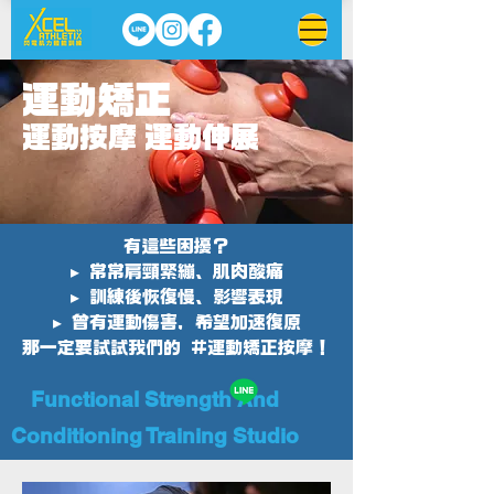
運動矯正
運動按摩 運動伸展
有這些困擾？
▸ 常常肩頸緊繃、肌肉酸痛
▸ 訓練後恢復慢、影響表現
▸ 曾有運動傷害，希望加速復原
那一定要試試我們的 #運動矯正按摩！
Functional Strength And
Conditioning Training Studio