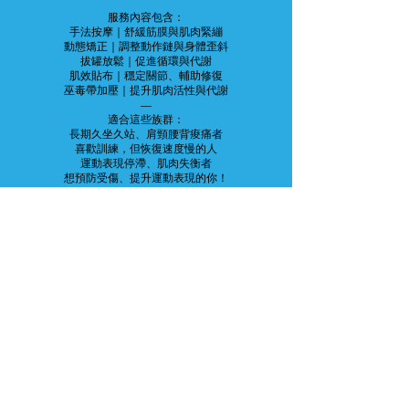
服務內容包含：
手法按摩｜舒緩筋膜與肌肉緊繃
動態矯正｜調整動作鏈與身體歪斜
拔罐放鬆｜促進循環與代謝
肌效貼布｜穩定關節、輔助修復
巫毒帶加壓｜提升肌肉活性與代謝
—
適合這些族群：
長期久坐久站、肩頸腰背痠痛者
喜歡訓練，但恢復速度慢的人
運動表現停滯、肌肉失衡者
想預防受傷、提升運動表現的你！
Opening Hours
Monday to Friday 07:30-22:00
Saturday, Sunday and Public Holidays 08:30-
20:00