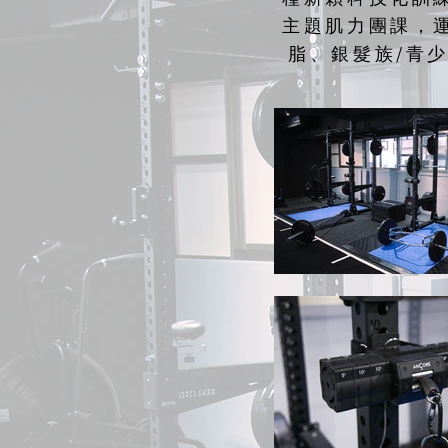
主題肌力團課，
脂、銀髮族/青