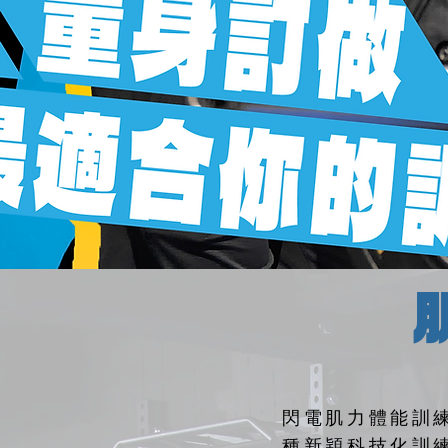
閃電肌力體能訓
種新穎科技化訓