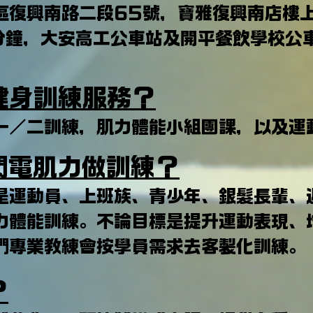
區復興南路二段65號，寶雅復興南店樓
分鐘，大安高工公車站及開平餐飲學校公
健身訓練服務？
一／二訓練，肌力體能小組團課，以及運
閃電肌力做訓練？
是運動員、上班族、青少年、銀髮長輩、
力體能訓練。不論目標是提升運動表現、
們專業教練會按學員需求去客製化訓練。
？