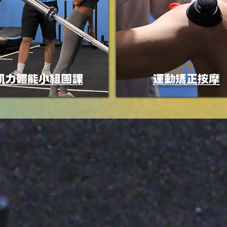
肌力體能小組團課
運動矯正按摩