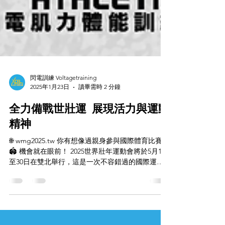
閃電訓練 Voltagetraining
2025年1月23日
讀畢需時 2 分鐘
全力備戰世壯運 展現活力與運動
精神
🌐 wmg2025.tw 你有想像過親身參與國際體育比賽嗎
🏟️ 機會就在眼前！ 2025世界壯年運動會將於5月17
至30日在雙北舉行，這是一次不容錯過的國際運動
盛事。 無論你是業餘選手、運動愛好者或是新手，
這裡都有你的一席之地！💪 運動會設有35種比賽項