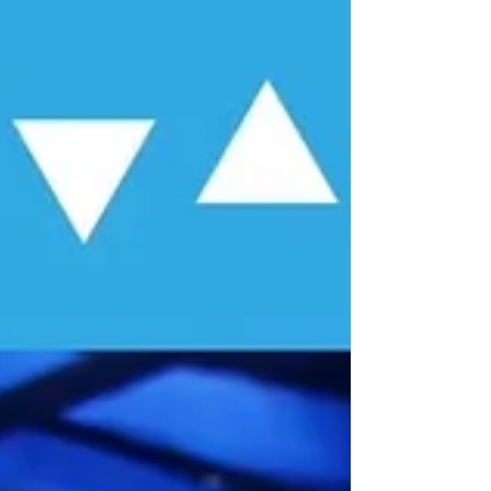
目🏆...